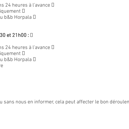
s 24 heures à l'avance 
uniquement 
du b&b Horpala 
30 et 21h00 :

s 24 heures à l'avance 
uniquement 
du b&b Horpala 
re
vu sans nous en informer, cela peut affecter le bon déroule